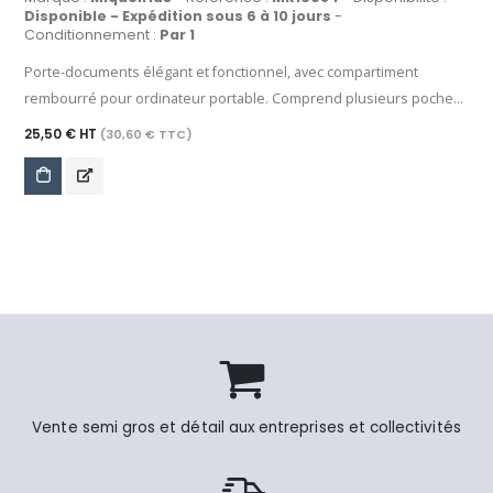
Disponible - Expédition sous 6 à 10 jours
-
Conditionnement :
Par 1
Porte-documents élégant et fonctionnel, avec compartiment
rembourré pour ordinateur portable. Comprend plusieurs poches
et compartiments. Adaptable au chariot. Matériau : Polyester de la
25,50 € HT
(30,60 € TTC)
plus haute qualité avec finition hydrofuge.
Vente semi gros et détail aux entreprises et collectivités