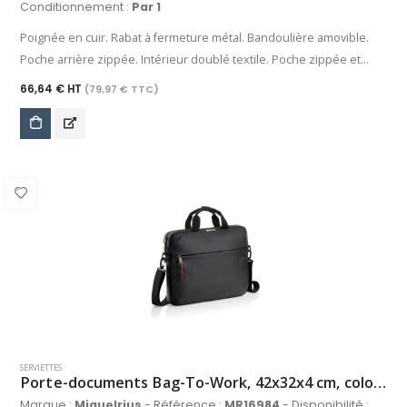
Conditionnement :
Par 1
Poignée en cuir. Rabat à fermeture métal. Bandoulière amovible.
Poche arrière zippée. Intérieur doublé textile. Poche zippée et
poche plaquée.
66,64 € HT
(79,97 € TTC)
SERVIETTES
Porte-documents Bag-To-Work, 42x32x4 cm, coloris noir
Marque :
Miquelrius
- Référence :
MR16984
- Disponibilité :