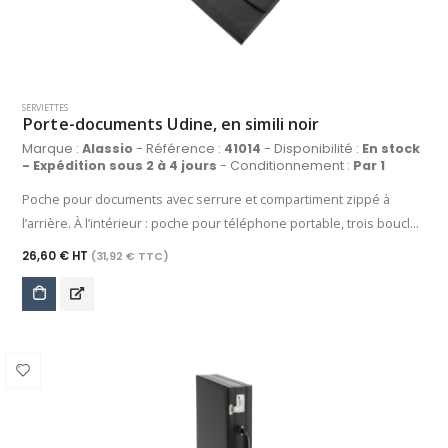
SERVIETTES
Porte-documents Udine, en simili noir
Marque :
Alassio
- Référence :
41014
- Disponibilité :
En stock
- Expédition sous 2 à 4 jours
- Conditionnement :
Par 1
Poche pour documents avec serrure et compartiment zippé à
l’arrière. À l’intérieur : poche pour téléphone portable, trois boucles
pour stylos, diverses poches pour cartes de crédit, poche zippée.
26,60 € HT
(31,92 € TTC)
Le porte-documents Udine en noir d’Alassio est un accessoire
élégant et de haute qualité pour un usage professionnel. Il est
fabriqué en cuir synthétique durable de haute qualité et
impressionne par son look classique. Le sac dispose d’un
compartiment principal spacieux qui protège le contenu en toute
sécurité. À l’intérieur, il y a des compartiments et des fentes qui
peuvent être utilisés de manière optimale pour organiser des
documents, des cartes de visite, des stylos, une tablette ou