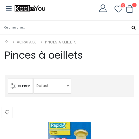
0
0
AGRAFAGE
PINCES À OEILLETS
Pinces à oeillets
FILTRER
Defaut