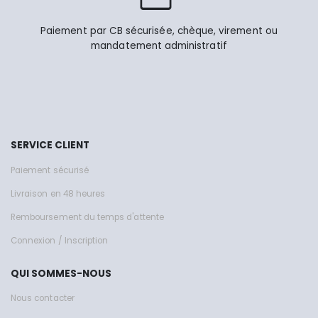
Paiement par CB sécurisée, chèque, virement ou
mandatement administratif
SERVICE CLIENT
Paiement sécurisé
Livraison en 48 heures
Remboursement du temps d'attente
Connexion / Inscription
QUI SOMMES-NOUS
Nous contacter