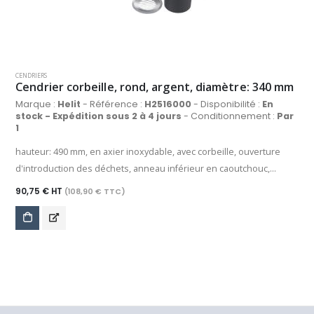
CENDRIERS
Cendrier corbeille, rond, argent, diamètre: 340 mm
Marque :
Helit
- Référence :
H2516000
- Disponibilité :
En
stock - Expédition sous 2 à 4 jours
- Conditionnement :
Par
1
hauteur: 490 mm, en axier inoxydable, avec corbeille, ouverture
d'introduction des déchets, anneau inférieur en caoutchouc,
intérieur de la corbeille en ABS, coupelle de la corbeille en acier
90,75 € HT
(108,90 € TTC)
inoxydable, extractible (H2516000)