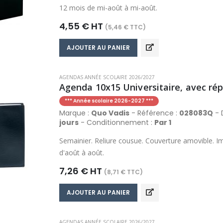
12 mois de mi-août à mi-août.
4,55 € HT
(5,46 € TTC)
AJOUTER AU PANIER
AGENDAS ANNÉE SCOLAIRE 2026/2027
Agenda 10x15 Universitaire, avec répe
*** Année scolaire 2026-2027 ***
Marque :
Quo Vadis
- Référence :
028083Q
- D
jours
- Conditionnement :
Par 1
Semainier. Reliure cousue. Couverture amovible. Im
d'août à août.
7,26 € HT
(8,71 € TTC)
AJOUTER AU PANIER
AGENDAS ANNÉE SCOLAIRE 2026/2027