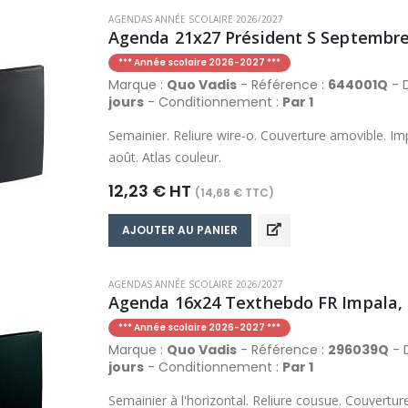
AGENDAS ANNÉE SCOLAIRE 2026/2027
Agenda 21x27 Président S Septembre 
*** Année scolaire 2026-2027 ***
Marque :
Quo Vadis
- Référence :
644001Q
- D
jours
- Conditionnement :
Par 1
Semainier. Reliure wire-o. Couverture amovible. Imp
août. Atlas couleur.
12,23 € HT
(14,68 € TTC)
AJOUTER AU PANIER
AGENDAS ANNÉE SCOLAIRE 2026/2027
Agenda 16x24 Texthebdo FR Impala, c
*** Année scolaire 2026-2027 ***
Marque :
Quo Vadis
- Référence :
296039Q
- D
jours
- Conditionnement :
Par 1
Semainier à l'horizontal. Reliure cousue. Couvertur