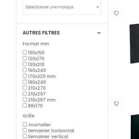
Sélectionner une marque
AUTRES FILTRES
Format mm
100x150
120x170
130x210
160x240
170x220 mm
180x240
210x270
210x297
210x297 mm
88x170
Grille
Journalier
Semainier horizontal
Semainier vertical