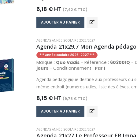
6,18 € HT
(7,42 € TTC)
AJOUTER AU PANIER
AGENDAS ANNÉE SCOLAIRE 2026/2027
Agenda 21x29,7 Mon Agenda pédagog
*** Année scolaire 2026-2027 ***
Marque :
Quo Vadis
- Référence :
603001Q
- D
jours
- Conditionnement :
Par 1
Agenda pédagogique destiné aux professeurs du se
même endroit (numéros utiles, liste des élèves, 
classe…), des conseils de professeurs formateurs 
8,15 € HT
(9,78 € TTC)
particuliers. De nombreuses ressources pour être au
des astuces bien-être et des astuces pédagogiques
AJOUTER AU PANIER
favoriser concentration et bien-être en classe, une 
à l'intérieur de la pochette. Pochette de rangement
AGENDAS ANNÉE SCOLAIRE 2026/2027
Douze mois de mi-juillet à mi-juillet.
Agenda 21x27 Le Professeur FR Impala