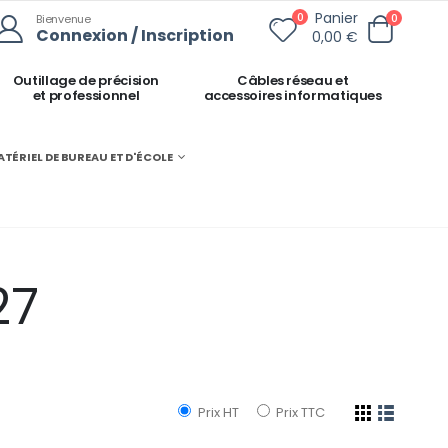
Panier
0
0
Bienvenue
Connexion / Inscription
0,00 €
Outillage de précision
Câbles réseau et
et professionnel
accessoires informatiques
ATÉRIEL DE BUREAU ET D'ÉCOLE
27
Prix HT
Prix TTC