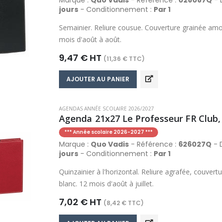
Marque :
Quo Vadis
- Référence :
028087Q
- D
jours
- Conditionnement :
Par 1
Semainier. Reliure cousue. Couverture grainée amov
mois d'août à août.
9,47 € HT
(11,36 € TTC)
AJOUTER AU PANIER
AGENDAS ANNÉE SCOLAIRE 2026/2027
Agenda 21x27 Le Professeur FR Club, 
*** Année scolaire 2026-2027 ***
Marque :
Quo Vadis
- Référence :
626027Q
- D
jours
- Conditionnement :
Par 1
Quinzainier à l'horizontal. Reliure agrafée, couver
blanc. 12 mois d'août à juillet.
7,02 € HT
(8,42 € TTC)