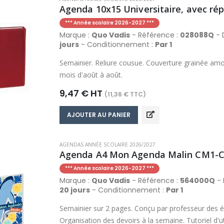
Agenda 10x15 Universitaire, avec répe
*** Année scolaire 2026-2027 ***
Marque :
Quo Vadis
- Référence :
028088Q
- D
jours
- Conditionnement :
Par 1
Semainier. Reliure cousue. Couverture grainée amov
mois d'août à août.
9,47 € HT
(11,36 € TTC)
AJOUTER AU PANIER
AGENDAS ANNÉE SCOLAIRE 2026/2027
Agenda A4 Mon Agenda Malin CM1-CM
*** Année scolaire 2026-2027 ***
Marque :
Quo Vadis
- Référence :
564000Q
- 
20 jours
- Conditionnement :
Par 1
Semainier sur 2 pages. Conçu par professeur des é
Organisation des devoirs à la semaine. Tutoriel d'u