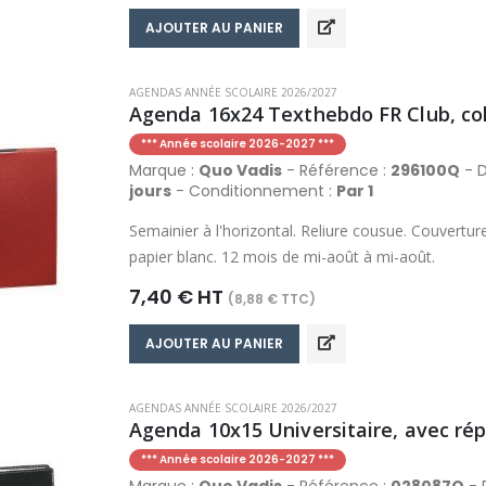
AJOUTER AU PANIER
AGENDAS ANNÉE SCOLAIRE 2026/2027
Agenda 16x24 Texthebdo FR Club, col
*** Année scolaire 2026-2027 ***
Marque :
Quo Vadis
- Référence :
296100Q
- D
jours
- Conditionnement :
Par 1
Semainier à l'horizontal. Reliure cousue. Couvertur
papier blanc. 12 mois de mi-août à mi-août.
7,40 € HT
(8,88 € TTC)
AJOUTER AU PANIER
AGENDAS ANNÉE SCOLAIRE 2026/2027
Agenda 10x15 Universitaire, avec réper
*** Année scolaire 2026-2027 ***