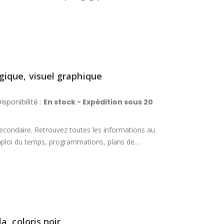
ique, visuel graphique
isponibilité :
En stock - Expédition sous 20
condaire. Retrouvez toutes les informations au
emploi du temps, programmations, plans de
et des astuces pour les élèves à besoins
 top toute l’année ! Des citations inspirantes,
 chaque semaine, des idées d'activités pour
liste d’applications ; et double-page de stickers
 intérieure pour y glisser ses petits documents.
, coloris noir