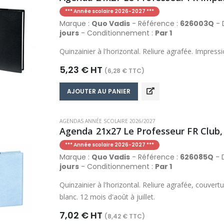
*** Année scolaire 2026-2027 ***
Marque :
Quo Vadis
- Référence :
626003Q
- D
jours
- Conditionnement :
Par 1
Quinzainier à l'horizontal. Reliure agrafée. Impressi
5,23 € HT
(6,28 € TTC)
AJOUTER AU PANIER
AGENDAS ANNÉE SCOLAIRE 2026/2027
Agenda 21x27 Le Professeur FR Club, c
*** Année scolaire 2026-2027 ***
Marque :
Quo Vadis
- Référence :
626085Q
- D
jours
- Conditionnement :
Par 1
Quinzainier à l'horizontal. Reliure agrafée, couver
blanc. 12 mois d'août à juillet.
7,02 € HT
(8,42 € TTC)