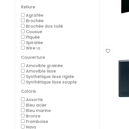
Reliure
Agrafée
Brochée
Brochée dos toilé
Cousue
Piquée
Spiralée
Wire-o
Couverture
Amovible grainée
Amovible lisse
Synthétique lisse rigide
Synthétique lisse souple
Coloris
Assortis
Bleu acier
Bleu marine
Bronze
Framboise
Navy